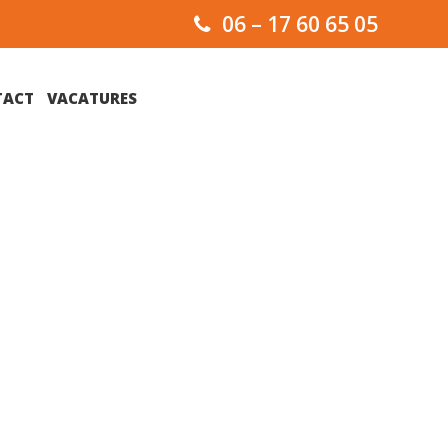
06 – 17 60 65 05
TACT
VACATURES