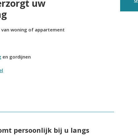
erzorgt uw
ng
g van woning of appartement
g
en gordijnen
el
omt persoonlijk bij u langs