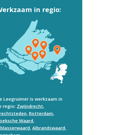
erkzaam in regio:
e Leegruimer is werkzaam in
e regio:
Zwijndrecht
,
rechtsteden
,
Rotterdam
,
oeksche Waard
,
lblasserwaard
,
Albrandswaard
,
orinchem
.