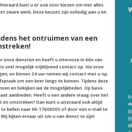
iteraard kunt u er ook voor kiezen om niet alles
W
et zware werk. Deze keuzes zijn volledig aan u en
ijdens het ontruimen van een
mstreken!
 onze diensten en heeft u interesse in één van
nel mogelijk vrijblijvend contact op. Via onze
gen, en binnen 24 uur nemen wij contact met u op.
fspraak om een keer langs te komen. Tijdens deze
nsen en bekijken we de mogelijkheden. Op basis
maat aanbieden. Heeft u een andere vraag over het
D
 en omstreken? Dan kunt u uiteraard ook altijd
d
 te bellen naar 06-17606505 of door een e-mail te
D
. Wij kijken ernaar uit om u van dienst te zijn!
H
A
G