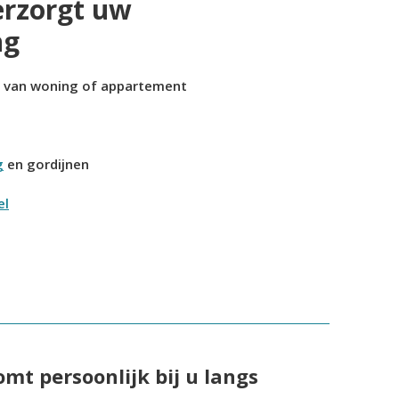
erzorgt uw
ng
g van woning of appartement
g
en gordijnen
el
omt persoonlijk bij u langs