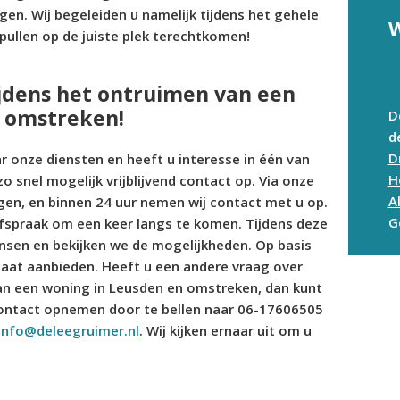
en. Wij begeleiden u namelijk tijdens het gehele
W
pullen op de juiste plek terechtkomen!
ijdens het ontruimen van een
 omstreken!
D
d
D
 onze diensten en heeft u interesse in één van
H
nel mogelijk vrijblijvend contact op. Via onze
A
gen, en binnen 24 uur nemen wij contact met u op.
G
fspraak om een keer langs te komen. Tijdens deze
nsen en bekijken we de mogelijkheden. Op basis
maat aanbieden. Heeft u een andere vraag over
van een woning in Leusden en omstreken, dan kunt
d contact opnemen door te bellen naar 06-17606505
info@deleegruimer.nl
. Wij kijken ernaar uit om u