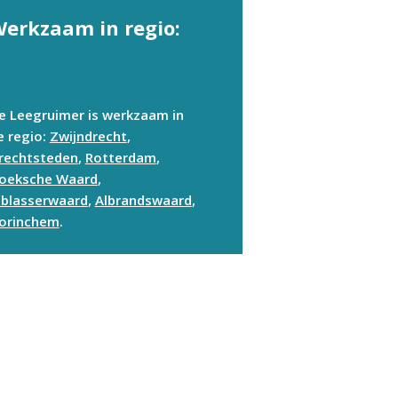
erkzaam in regio:
e Leegruimer is werkzaam in
e regio:
Zwijndrecht
,
rechtsteden
,
Rotterdam
,
oeksche Waard
,
lblasserwaard
,
Albrandswaard
,
orinchem
.