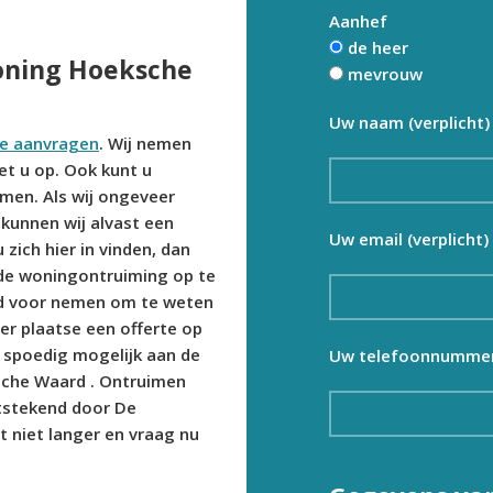
Aanhef
de heer
oning Hoeksche
mevrouw
Uw naam (verplicht)
te aanvragen
. Wij nemen
et u op. Ook kunt u
men. Als wij ongeveer
kunnen wij alvast een
Uw email (verplicht)
 zich hier in vinden, dan
de woningontruiming op te
ijd voor nemen om te weten
r plaatse een offerte op
 spoedig mogelijk aan de
Uw telefoonnummer 
che Waard . Ontruimen
tstekend door De
 niet langer en vraag nu
.