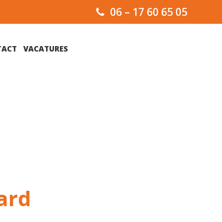
06 – 17 60 65 05
TACT
VACATURES
ard