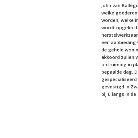
John van Balleg
welke goederen
worden, welke i
wordt opgekocht
herstelwerkzaam
een aanbieding 
de gehele woni
akkoord zullen w
ontruiming in p
bepaalde dag. D
gespecialiseerd
gevestigd in Zw
bij u langs in d