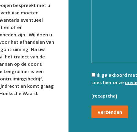
ooijen bespreekt met u
 verhuisd moeten
nventaris eventueel
 en of er
heden zijn. Wij doen u
voor het afhandelen van
ngontruiming. Na uw
ij het traject van de
lannen op de door u
e Leegruimer is een
Ik ga akkoord me
 ontruimingsbedrijf,
Lees hier onze
priv
ijndrecht en komt graag
e Hoeksche Waard.
[recaptcha]