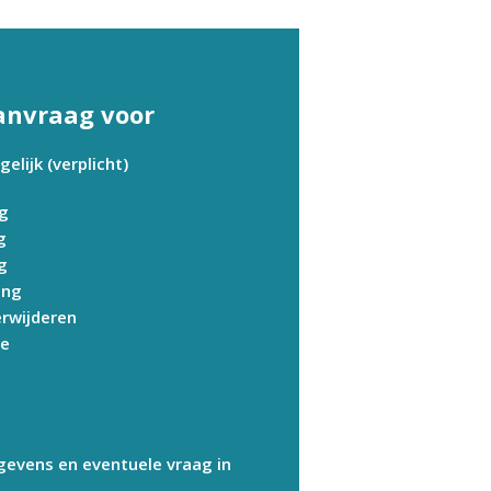
anvraag voor
lijk (verplicht)
ng
g
g
ing
erwijderen
ie
gevens en eventuele vraag in