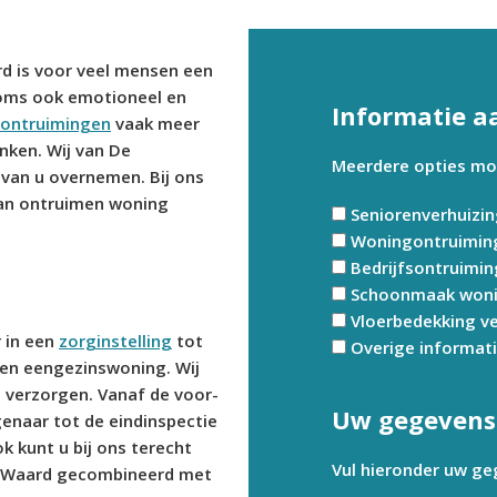
 is voor veel mensen een
oms ook emotioneel en
Informatie a
ontruimingen
vaak meer
nken. Wij van De
Meerdere opties moge
 van u overnemen. Bij ons
van ontruimen woning
Seniorenverhuizi
Woningontruimin
Bedrijfsontruimin
Schoonmaak won
Vloerbedekking v
 in een
zorginstelling
tot
Overige informat
en eengezinswoning. Wij
s verzorgen. Vanaf de voor-
Uw gegevens
genaar tot de eindinspectie
k kunt u bij ons terecht
Vul hieronder uw ge
 Waard gecombineerd met