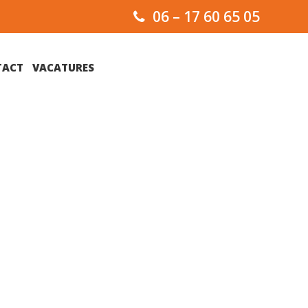
06 – 17 60 65 05
TACT
VACATURES