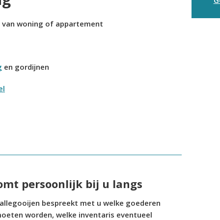
g van woning of appartement
g
en gordijnen
el
omt persoonlijk bij u langs
Ballegooijen bespreekt met u welke goederen
moeten worden, welke inventaris eventueel