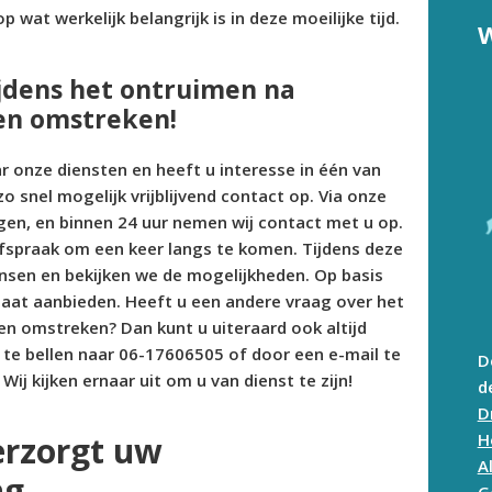
 wat werkelijk belangrijk is in deze moeilijke tijd.
W
ijdens het ontruimen na
 en omstreken!
 onze diensten en heeft u interesse in één van
nel mogelijk vrijblijvend contact op. Via onze
en, en binnen 24 uur nemen wij contact met u op.
fspraak om een keer langs te komen. Tijdens deze
nsen en bekijken we de mogelijkheden. Op basis
maat aanbieden. Heeft u een andere vraag over het
 en omstreken? Dan kunt u uiteraard ook altijd
 te bellen naar 06-17606505 of door een e-mail te
D
. Wij kijken ernaar uit om u van dienst te zijn!
d
D
H
erzorgt uw
A
ng
G