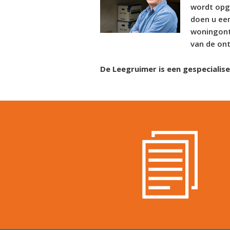
wordt opge
doen u ee
woningontr
van de ont
De Leegruimer is een gespecialis