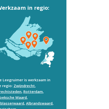
erkzaam in regio:
e Leegruimer is werkzaam in
e regio:
Zwijndrecht
,
rechtsteden
,
Rotterdam
,
oeksche Waard
,
lblasserwaard
,
Albrandswaard
,
orinchem
.