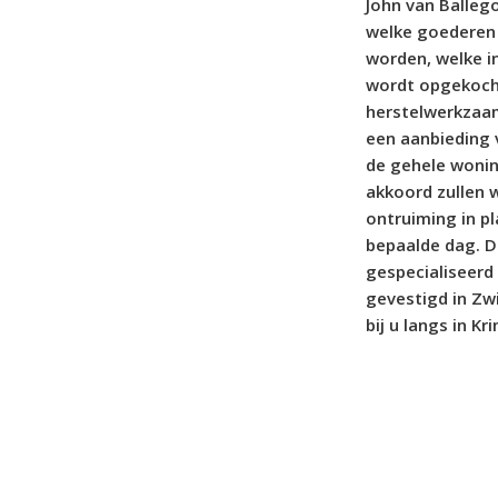
John van Balleg
welke goederen
worden, welke i
wordt opgekocht
herstelwerkzaam
een aanbieding 
de gehele woni
akkoord zullen w
ontruiming in p
bepaalde dag. D
gespecialiseerd
gevestigd in Zw
bij u langs in K