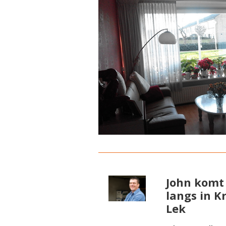
John komt 
langs in K
Lek