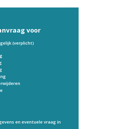
anvraag voor
lijk (verplicht)
ng
g
g
ing
erwijderen
ie
gevens en eventuele vraag in