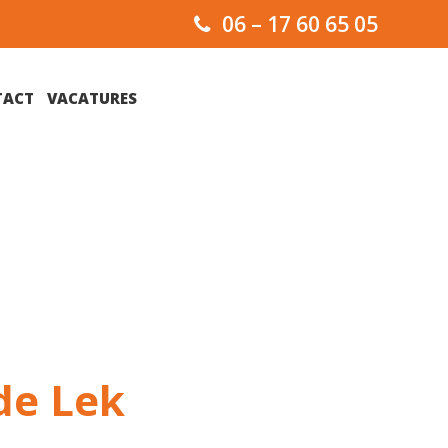
06 – 17 60 65 05
TACT
VACATURES
de Lek