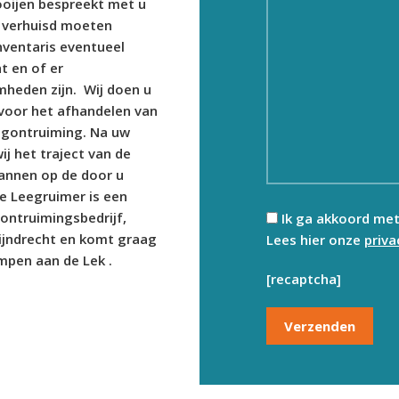
ooijen bespreekt met u
 verhuisd moeten
nventaris eventueel
 en of er
heden zijn. Wij doen u
voor het afhandelen van
ngontruiming. Na uw
ij het traject van de
lannen op de door u
e Leegruimer is een
 ontruimingsbedrijf,
Ik ga akkoord me
ijndrecht en komt graag
Lees hier onze
priv
rimpen aan de Lek .
[recaptcha]