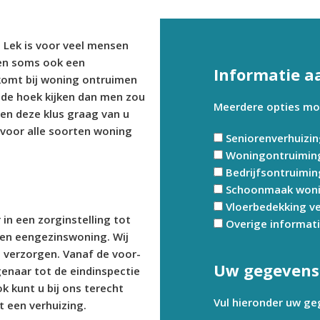
 Lek is voor veel mensen
en soms ook een
Informatie a
 komt bij woning ontruimen
de hoek kijken dan men zou
Meerdere opties moge
len deze klus graag van u
 voor alle soorten woning
Seniorenverhuizi
Woningontruimin
Bedrijfsontruimin
Schoonmaak won
Vloerbedekking v
in een zorginstelling tot
Overige informat
en eengezinswoning. Wij
s verzorgen. Vanaf de voor-
Uw gegevens
genaar tot de eindinspectie
k kunt u bij ons terecht
Vul hieronder uw ge
 een verhuizing.