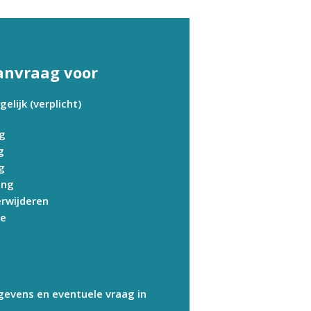
anvraag voor
lijk (verplicht)
ng
g
g
ing
erwijderen
ie
gevens en eventuele vraag in