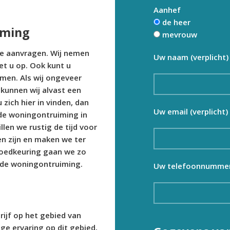
Aanhef
de heer
iming
mevrouw
te aanvragen. Wij nemen
Uw naam (verplicht)
et u op. Ook kunt u
men. Als wij ongeveer
kunnen wij alvast een
 zich hier in vinden, dan
Uw email (verplicht)
de woningontruiming in
len we rustig de tijd voor
 zijn en maken we ter
goedkeuring gaan we zo
 de woningontruiming.
Uw telefoonnummer 
rijf op het gebied van
ge ervaring op dit gebied,