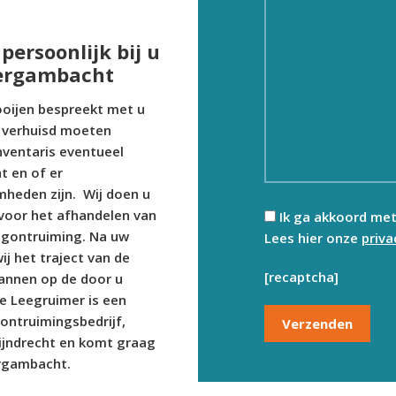
persoonlijk bij u
Bergambacht
ooijen bespreekt met u
 verhuisd moeten
nventaris eventueel
 en of er
heden zijn. Wij doen u
voor het afhandelen van
Ik ga akkoord me
ngontruiming. Na uw
Lees hier onze
priv
ij het traject van de
[recaptcha]
lannen op de door u
e Leegruimer is een
 ontruimingsbedrijf,
ijndrecht en komt graag
ergambacht.