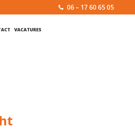
06 – 17 60 65 05
TACT
VACATURES
ht