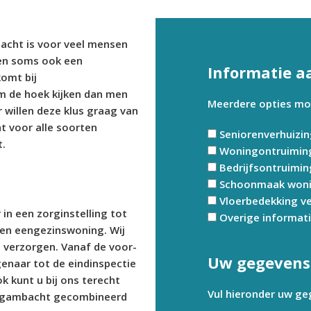
acht is voor veel mensen
en soms ook een
Informatie a
komt bij
 de hoek kijken dan men
Meerdere opties moge
 willen deze klus graag van
t voor alle soorten
Seniorenverhuizi
.
Woningontruimin
Bedrijfsontruimin
Schoonmaak won
Vloerbedekking v
in een zorginstelling tot
Overige informat
en eengezinswoning. Wij
s verzorgen. Vanaf de voor-
Uw gegevens
genaar tot de eindinspectie
k kunt u bij ons terecht
Vul hieronder uw ge
ergambacht gecombineerd