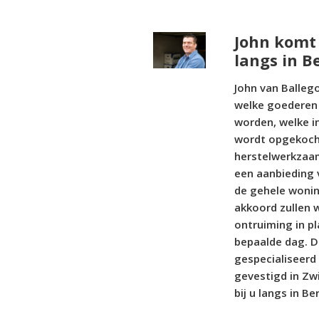
John komt 
langs in 
John van Balleg
welke goederen
worden, welke i
wordt opgekocht
herstelwerkzaam
een aanbieding 
de gehele woni
akkoord zullen w
ontruiming in p
bepaalde dag. D
gespecialiseerd
gevestigd in Zw
bij u langs in B